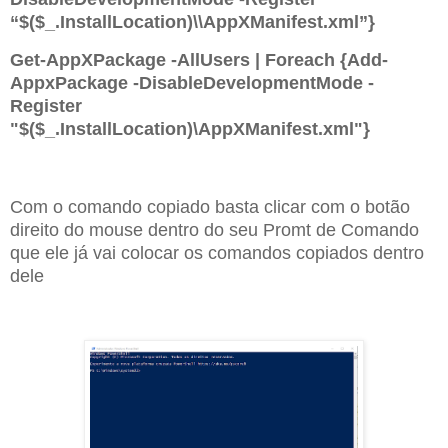
“$($_.InstallLocation)\\AppXManifest.xml”}
Get-AppXPackage -AllUsers | Foreach {Add-
AppxPackage -DisableDevelopmentMode -
Register
"$($_.InstallLocation)\AppXManifest.xml"}
Com o comando copiado basta clicar com o botão
direito do mouse dentro do seu Promt de Comando
que ele já vai colocar os comandos copiados dentro
dele