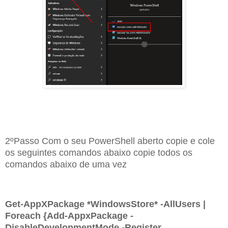
2ºPasso Com o seu PowerShell aberto copie e cole
os seguintes comandos abaixo copie todos os
comandos abaixo de uma vez
Get-AppXPackage *WindowsStore* -AllUsers |
Foreach {Add-AppxPackage -
DisableDevelopmentMode -Register