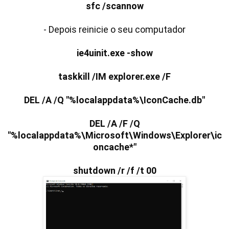
sfc /scannow
- Depois reinicie o seu computador
ie4uinit.exe -show
taskkill /IM explorer.exe /F
DEL /A /Q "%localappdata%\IconCache.db"
DEL /A /F /Q
"%localappdata%\Microsoft\Windows\Explorer\ic
oncache*"
shutdown /r /f /t 00