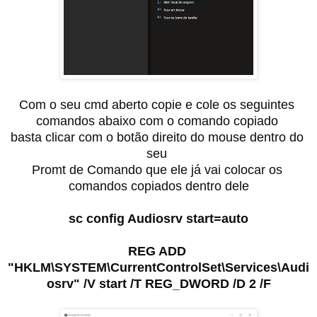
Com o seu cmd aberto copie e cole os seguintes 
comandos abaixo com o comando copiado 

basta clicar com o botão direito do mouse dentro do 
seu 

Promt de Comando que ele já vai colocar os 
comandos copiados dentro dele
sc config Audiosrv start=auto
REG ADD 
"HKLM\SYSTEM\CurrentControlSet\Services\Audi
osrv" /V start /T REG_DWORD /D 2 /F